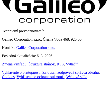
Technický prevádzkovateľ:
Galileo Corporation s.r.o., Čierna Voda 468, 925 06
Kontakt:
Galileo Corporation s.r.o.
Posledná aktualizácia: 6. 8. 2026
Zmena vzhľadu
,
Štruktúra stránok
,
RSS
,
Vytlačiť
Vyhlásenie o prístupnosti
,
Za obsah zodpovedá správca obsahu
,
Cookies
,
Vyhlásenie o ochrane súkromia
,
Webové sídlo