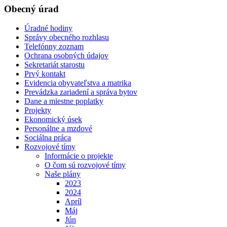
Obecný úrad
Úradné hodiny
Správy obecného rozhlasu
Telefónny zoznam
Ochrana osobných údajov
Sekretariát starostu
Prvý kontakt
Evidencia obyvateľstva a matrika
Prevádzka zariadení a správa bytov
Dane a miestne poplatky
Projekty
Ekonomický úsek
Personálne a mzdové
Sociálna práca
Rozvojové tímy
Informácie o projekte
O čom sú rozvojové tímy
Naše plány
2023
2024
Apríl
Máj
Jún