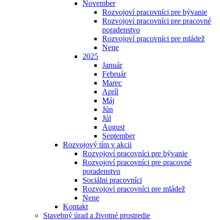
November
Rozvojoví pracovníci pre bývanie
Rozvojoví pracovníci pre pracovné
poradenstvo
Rozvojoví pracovníci pre mládež
Nene
2025
Január
Február
Marec
Apríl
Máj
Jún
Júl
August
September
Rozvojový tím v akcii
Rozvojoví pracovníci pre bývanie
Rozvojoví pracovníci pre pracovné
poradenstvo
Sociálni pracovníci
Rozvojoví pracovníci pre mládež
Nene
Kontakt
Stavebný úrad a životné prostredie