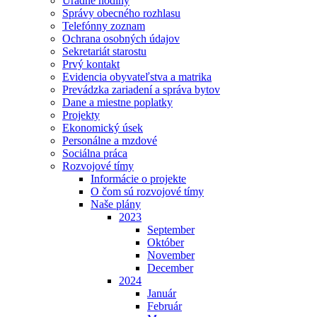
Úradné hodiny
Správy obecného rozhlasu
Telefónny zoznam
Ochrana osobných údajov
Sekretariát starostu
Prvý kontakt
Evidencia obyvateľstva a matrika
Prevádzka zariadení a správa bytov
Dane a miestne poplatky
Projekty
Ekonomický úsek
Personálne a mzdové
Sociálna práca
Rozvojové tímy
Informácie o projekte
O čom sú rozvojové tímy
Naše plány
2023
September
Október
November
December
2024
Január
Február