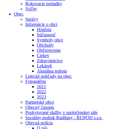
Rokovacie poriadky
Voľby
Obec
Správy
Informácie o obci
História
Súčasnosť
Symboly obce
Obchody
Občerstvenie
Cirkev
Zdravotnictvo
Lekáreň
Aktuálna teplota
Letecké pohľady na obec
Fotogaléria
2021
2022
2023
Partnerské obce
Obecný časopis
Poskytované služby v spoločenskej sále
Sociálny podnik Rudňany - RUPOD s.r.o.
Obecná polícia
O nás