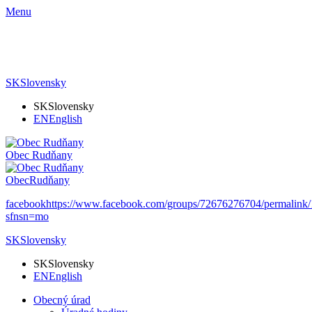
Menu
SK
Slovensky
SK
Slovensky
EN
English
Obec
Rudňany
Obec
Rudňany
facebook
https://www.facebook.com/groups/72676276704/permalin
sfnsn=mo
SK
Slovensky
SK
Slovensky
EN
English
Obecný úrad