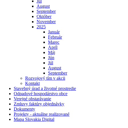
Júl
August
September
Október
November
2025
Január
Február
Marec
Apríl
Máj
Jún
Júl
August
September
Rozvojový tím v akcii
Kontakt
Stavebný úrad a životné prostredie
Odpadové hospodárstvo obce
Verejné obstarávanie
Zmluvy faktúry objednávky
Dokumenty
Projekty - aktuálne realizované
Mapa Slovakia Digital