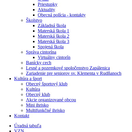
Priestupky
Aktuality
Obecná polícia - kontakty
Školstvo
Základná škola
Materská škola 1
Materská škola 2
Materská škola 3
Spojená škola
Správa cintorína
Virtuálny cintorín
Banícky cech
Lesné a pozemkové spoločenstvo Zapálenica
Zariadenie pre seniorov sv. Klementa v Rudňanoch
Kultúra a šport
Obecný športový klub
Kultúra
Obecný klub
Akcie organizované obcou
Mini ihrisko
Multifunkčné ihrisko
Kontakt
Úradná tabuľa
VZN