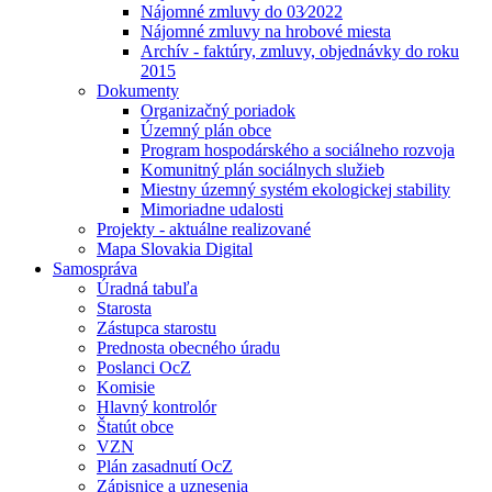
Nájomné zmluvy do 03⁄2022
Nájomné zmluvy na hrobové miesta
Archív - faktúry, zmluvy, objednávky do roku
2015
Dokumenty
Organizačný poriadok
Územný plán obce
Program hospodárského a sociálneho rozvoja
Komunitný plán sociálnych služieb
Miestny územný systém ekologickej stability
Mimoriadne udalosti
Projekty - aktuálne realizované
Mapa Slovakia Digital
Samospráva
Úradná tabuľa
Starosta
Zástupca starostu
Prednosta obecného úradu
Poslanci OcZ
Komisie
Hlavný kontrolór
Štatút obce
VZN
Plán zasadnutí OcZ
Zápisnice a uznesenia