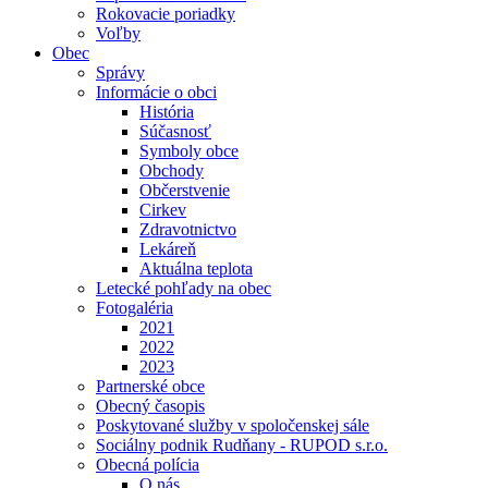
Rokovacie poriadky
Voľby
Obec
Správy
Informácie o obci
História
Súčasnosť
Symboly obce
Obchody
Občerstvenie
Cirkev
Zdravotnictvo
Lekáreň
Aktuálna teplota
Letecké pohľady na obec
Fotogaléria
2021
2022
2023
Partnerské obce
Obecný časopis
Poskytované služby v spoločenskej sále
Sociálny podnik Rudňany - RUPOD s.r.o.
Obecná polícia
O nás