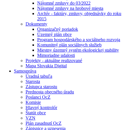
Nájomné zmluvy do 03⁄2022
Nájomné zmluvy na hrobové miesta
Archív - faktúry, zmluvy, objednávky do roku
2015
Dokumenty
Organizačný poriadok
Územný plán obce
Program hospodárského a sociálneho rozvoja
Komunitný plán sociálnych služieb
Miestny územný systém ekologickej stability
Mimoriadne udalosti
Projekty - aktuálne realizované
Mapa Slovakia Digital
Samospráva
Úradná tabuľa
Starosta
Zástupca starostu
Prednosta obecného úradu
Poslanci OcZ
Komisie
Hlavný kontrolór
Štatút obce
VZN
Plán zasadnutí OcZ
Zápisnice a uznesenia