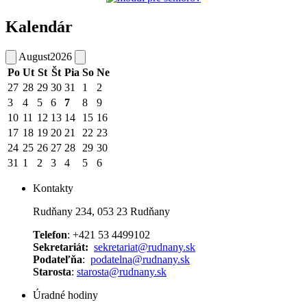
Kalendár
August
2026
Po
Ut
St
Št
Pia
So
Ne
27
28
29
30
31
1
2
3
4
5
6
7
8
9
10
11
12
13
14
15
16
17
18
19
20
21
22
23
24
25
26
27
28
29
30
31
1
2
3
4
5
6
Kontakty
Rudňany 234, 053 23 Rudňany
Telefon
: +421 53 4499102
Sekretariát:
sekretariat@rudnany.sk
Podateľňa
:
podatelna@rudnany.sk
Starosta
:
starosta@rudnany.sk
Úradné hodiny