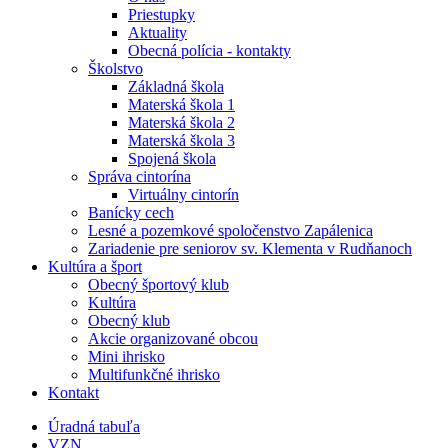
Priestupky
Aktuality
Obecná polícia - kontakty
Školstvo
Základná škola
Materská škola 1
Materská škola 2
Materská škola 3
Spojená škola
Správa cintorína
Virtuálny cintorín
Banícky cech
Lesné a pozemkové spoločenstvo Zapálenica
Zariadenie pre seniorov sv. Klementa v Rudňanoch
Kultúra a šport
Obecný športový klub
Kultúra
Obecný klub
Akcie organizované obcou
Mini ihrisko
Multifunkčné ihrisko
Kontakt
Úradná tabuľa
VZN