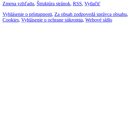
Zmena vzhľadu
,
Štruktúra stránok
,
RSS
,
Vytlačiť
Vyhlásenie o prístupnosti
,
Za obsah zodpovedá správca obsahu
,
Cookies
,
Vyhlásenie o ochrane súkromia
,
Webové sídlo