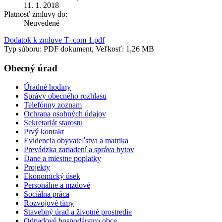
11. 1. 2018
Platnosť zmluvy do:
Neuvedené
Dodatok k zmluve T- com 1.pdf
Typ súboru: PDF dokument, Veľkosť: 1,26 MB
Obecný úrad
Úradné hodiny
Správy obecného rozhlasu
Telefónny zoznam
Ochrana osobných údajov
Sekretariát starostu
Prvý kontakt
Evidencia obyvateľstva a matrika
Prevádzka zariadení a správa bytov
Dane a miestne poplatky
Projekty
Ekonomický úsek
Personálne a mzdové
Sociálna práca
Rozvojové tímy
Stavebný úrad a životné prostredie
Odpadové hospodárstvo obce