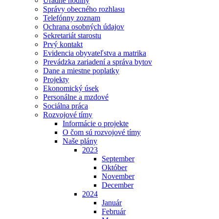
Úradné hodiny
Správy obecného rozhlasu
Telefónny zoznam
Ochrana osobných údajov
Sekretariát starostu
Prvý kontakt
Evidencia obyvateľstva a matrika
Prevádzka zariadení a správa bytov
Dane a miestne poplatky
Projekty
Ekonomický úsek
Personálne a mzdové
Sociálna práca
Rozvojové tímy
Informácie o projekte
O čom sú rozvojové tímy
Naše plány
2023
September
Október
November
December
2024
Január
Február