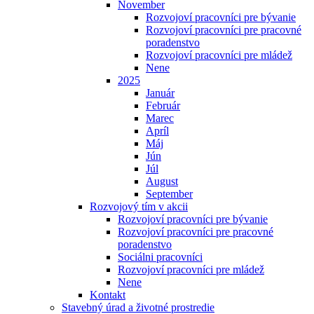
November
Rozvojoví pracovníci pre bývanie
Rozvojoví pracovníci pre pracovné
poradenstvo
Rozvojoví pracovníci pre mládež
Nene
2025
Január
Február
Marec
Apríl
Máj
Jún
Júl
August
September
Rozvojový tím v akcii
Rozvojoví pracovníci pre bývanie
Rozvojoví pracovníci pre pracovné
poradenstvo
Sociálni pracovníci
Rozvojoví pracovníci pre mládež
Nene
Kontakt
Stavebný úrad a životné prostredie