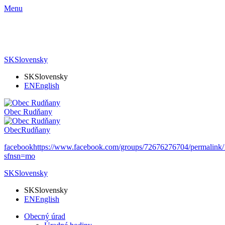
Menu
SK
Slovensky
SK
Slovensky
EN
English
Obec
Rudňany
Obec
Rudňany
facebook
https://www.facebook.com/groups/72676276704/permalin
sfnsn=mo
SK
Slovensky
SK
Slovensky
EN
English
Obecný úrad