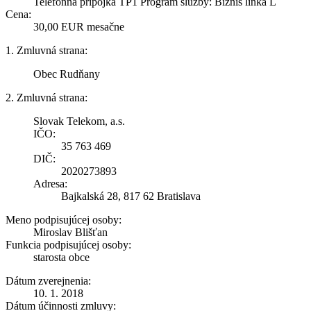
Telefónna prípojka TP1 Program služby: Biznis linka L
Cena:
30,00 EUR mesačne
1. Zmluvná strana:
Obec Rudňany
2. Zmluvná strana:
Slovak Telekom, a.s.
IČO:
35 763 469
DIČ:
2020273893
Adresa:
Bajkalská 28, 817 62 Bratislava
Meno podpisujúcej osoby:
Miroslav Blišťan
Funkcia podpisujúcej osoby:
starosta obce
Dátum zverejnenia:
10. 1. 2018
Dátum účinnosti zmluvy: