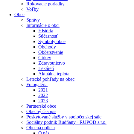
Rokovacie poriadky
Voľby
Obec
Správy
Informácie o obci
História
Súčasnosť
Symboly obce
Obchody
Občerstvenie
Cirkev
Zdravotnictvo
Lekáreň
Aktuálna teplota
Letecké pohľady na obec
Fotogaléria
2021
2022
2023
Partnerské obce
Obecný časopis
Poskytované služby v spoločenskej sále
Sociálny podnik Rudňany - RUPOD s.r.o.
Obecná polícia
O nás