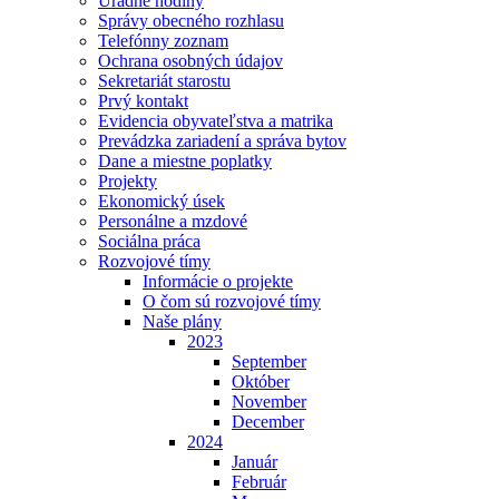
Úradné hodiny
Správy obecného rozhlasu
Telefónny zoznam
Ochrana osobných údajov
Sekretariát starostu
Prvý kontakt
Evidencia obyvateľstva a matrika
Prevádzka zariadení a správa bytov
Dane a miestne poplatky
Projekty
Ekonomický úsek
Personálne a mzdové
Sociálna práca
Rozvojové tímy
Informácie o projekte
O čom sú rozvojové tímy
Naše plány
2023
September
Október
November
December
2024
Január
Február