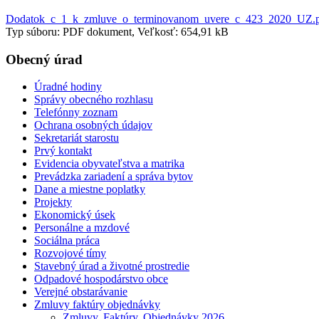
Dodatok_c_1_k_zmluve_o_terminovanom_uvere_c_423_2020_UZ.
Typ súboru: PDF dokument, Veľkosť: 654,91 kB
Obecný úrad
Úradné hodiny
Správy obecného rozhlasu
Telefónny zoznam
Ochrana osobných údajov
Sekretariát starostu
Prvý kontakt
Evidencia obyvateľstva a matrika
Prevádzka zariadení a správa bytov
Dane a miestne poplatky
Projekty
Ekonomický úsek
Personálne a mzdové
Sociálna práca
Rozvojové tímy
Stavebný úrad a životné prostredie
Odpadové hospodárstvo obce
Verejné obstarávanie
Zmluvy faktúry objednávky
Zmluvy, Faktúry, Objednávky 2026