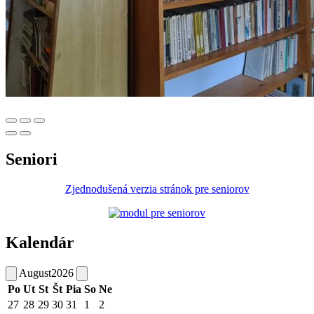
Seniori
Zjednodušená verzia stránok pre seniorov
Kalendár
August
2026
Po
Ut
St
Št
Pia
So
Ne
27
28
29
30
31
1
2