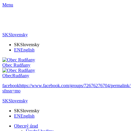
Menu
SK
Slovensky
SK
Slovensky
EN
English
Obec
Rudňany
Obec
Rudňany
facebook
https://www.facebook.com/groups/72676276704/permalin
sfnsn=mo
SK
Slovensky
SK
Slovensky
EN
English
Obecný úrad