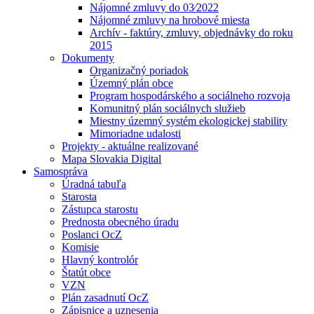
Nájomné zmluvy do 03⁄2022
Nájomné zmluvy na hrobové miesta
Archív - faktúry, zmluvy, objednávky do roku
2015
Dokumenty
Organizačný poriadok
Územný plán obce
Program hospodárského a sociálneho rozvoja
Komunitný plán sociálnych služieb
Miestny územný systém ekologickej stability
Mimoriadne udalosti
Projekty - aktuálne realizované
Mapa Slovakia Digital
Samospráva
Úradná tabuľa
Starosta
Zástupca starostu
Prednosta obecného úradu
Poslanci OcZ
Komisie
Hlavný kontrolór
Štatút obce
VZN
Plán zasadnutí OcZ
Zápisnice a uznesenia