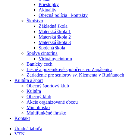
Priestupky
Aktuality
Obecná polícia - kontakty
Školstvo
Základná škola
Materská škola 1
Materská škola 2
Materská škola 3
Spojená škola
Správa cintorína
Virtuálny cintorín
Banícky cech
Lesné a pozemkové spoločenstvo Zapálenica
Zariadenie pre seniorov sv. Klementa v Rudňanoch
Kultúra a šport
Obecný športový klub
Kultúra
Obecný klub
Akcie organizované obcou
Mini ihrisko
Multifunkčné ihrisko
Kontakt
Úradná tabuľa
VZN