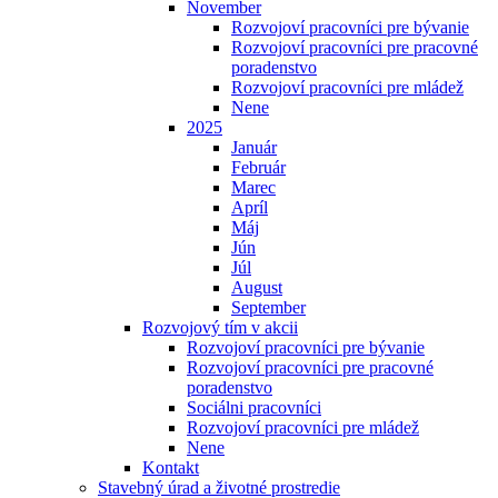
November
Rozvojoví pracovníci pre bývanie
Rozvojoví pracovníci pre pracovné
poradenstvo
Rozvojoví pracovníci pre mládež
Nene
2025
Január
Február
Marec
Apríl
Máj
Jún
Júl
August
September
Rozvojový tím v akcii
Rozvojoví pracovníci pre bývanie
Rozvojoví pracovníci pre pracovné
poradenstvo
Sociálni pracovníci
Rozvojoví pracovníci pre mládež
Nene
Kontakt
Stavebný úrad a životné prostredie