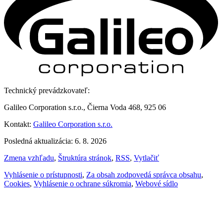
Technický prevádzkovateľ:
Galileo Corporation s.r.o., Čierna Voda 468, 925 06
Kontakt:
Galileo Corporation s.r.o.
Posledná aktualizácia: 6. 8. 2026
Zmena vzhľadu
,
Štruktúra stránok
,
RSS
,
Vytlačiť
Vyhlásenie o prístupnosti
,
Za obsah zodpovedá správca obsahu
,
Cookies
,
Vyhlásenie o ochrane súkromia
,
Webové sídlo