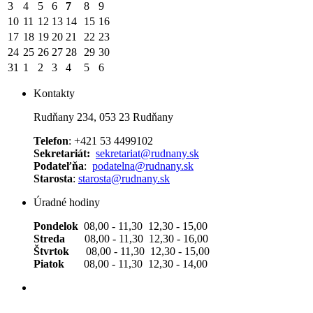
3
4
5
6
7
8
9
10
11
12
13
14
15
16
17
18
19
20
21
22
23
24
25
26
27
28
29
30
31
1
2
3
4
5
6
Kontakty
Rudňany 234, 053 23 Rudňany
Telefon
: +421 53 4499102
Sekretariát:
sekretariat@rudnany.sk
Podateľňa
:
podatelna@rudnany.sk
Starosta
:
starosta@rudnany.sk
Úradné hodiny
Pondelok
08,00 - 11,30 12,30 - 15,00
Streda
08,00 - 11,30 12,30 - 16,00
Štvrtok
08,00 - 11,30 12,30 - 15,00
Piatok
08,00 - 11,30 12,30 - 14,00