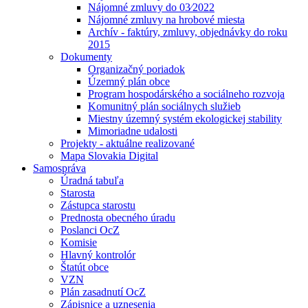
Nájomné zmluvy do 03⁄2022
Nájomné zmluvy na hrobové miesta
Archív - faktúry, zmluvy, objednávky do roku
2015
Dokumenty
Organizačný poriadok
Územný plán obce
Program hospodárského a sociálneho rozvoja
Komunitný plán sociálnych služieb
Miestny územný systém ekologickej stability
Mimoriadne udalosti
Projekty - aktuálne realizované
Mapa Slovakia Digital
Samospráva
Úradná tabuľa
Starosta
Zástupca starostu
Prednosta obecného úradu
Poslanci OcZ
Komisie
Hlavný kontrolór
Štatút obce
VZN
Plán zasadnutí OcZ
Zápisnice a uznesenia