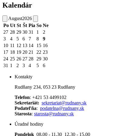
Kalendár
August
2026
Po
Ut
St
Št
Pia
So
Ne
27
28
29
30
31
1
2
3
4
5
6
7
8
9
10
11
12
13
14
15
16
17
18
19
20
21
22
23
24
25
26
27
28
29
30
31
1
2
3
4
5
6
Kontakty
Rudňany 234, 053 23 Rudňany
Telefon
: +421 53 4499102
Sekretariát:
sekretariat@rudnany.sk
Podateľňa
:
podatelna@rudnany.sk
Starosta
:
starosta@rudnany.sk
Úradné hodiny
Pondelok
08,00 - 11,30 12,30 - 15,00