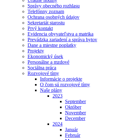
Úradné hodiny
Správy obecného rozhlasu
Telefónny zoznam
Ochrana osobných údajov
Sekretariát starostu
Prvý kontakt
Evidencia obyvateľstva a matrika
Prevádzka zariadení a správa bytov
Dane a miestne poplatky
Projekty
Ekonomický úsek
Personálne a mzdové
Sociálna práca
Rozvojové tímy
Informácie o projekte
O čom sú rozvojové tímy
Naše plány
2023
September
Október
November
December
2024
Január
Február