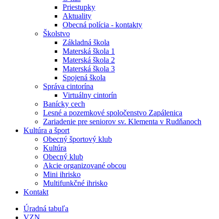
Priestupky
Aktuality
Obecná polícia - kontakty
Školstvo
Základná škola
Materská škola 1
Materská škola 2
Materská škola 3
Spojená škola
Správa cintorína
Virtuálny cintorín
Banícky cech
Lesné a pozemkové spoločenstvo Zapálenica
Zariadenie pre seniorov sv. Klementa v Rudňanoch
Kultúra a šport
Obecný športový klub
Kultúra
Obecný klub
Akcie organizované obcou
Mini ihrisko
Multifunkčné ihrisko
Kontakt
Úradná tabuľa
VZN