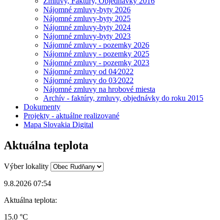
Zmluvy, Faktúry, Objednávky 2016
Nájomné zmluvy-byty 2026
Nájomné zmluvy-byty 2025
Nájomné zmluvy-byty 2024
Nájomné zmluvy-byty 2023
Nájomné zmluvy - pozemky 2026
Nájomné zmluvy - pozemky 2025
Nájomné zmluvy - pozemky 2023
Nájomné zmluvy od 04⁄2022
Nájomné zmluvy do 03⁄2022
Nájomné zmluvy na hrobové miesta
Archív - faktúry, zmluvy, objednávky do roku 2015
Dokumenty
Projekty - aktuálne realizované
Mapa Slovakia Digital
Aktuálna teplota
Výber lokality
9.8.2026 07:54
Aktuálna teplota:
15.0 °C