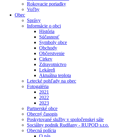
Rokovacie poriadky
Voľby
Obec
Správy
Informácie o obci
História
Súčasnosť
Symboly obce
Obchody
Občerstvenie
Cirkev
Zdravotnictvo
Lekáreň
Aktuálna teplota
Letecké pohľady na obec
Fotogaléria
2021
2022
2023
Partnerské obce
Obecný časopis
Poskytované služby v spoločenskej sále
Sociálny podnik Rudňany - RUPOD s.r.o.
Obecná polícia
O nás