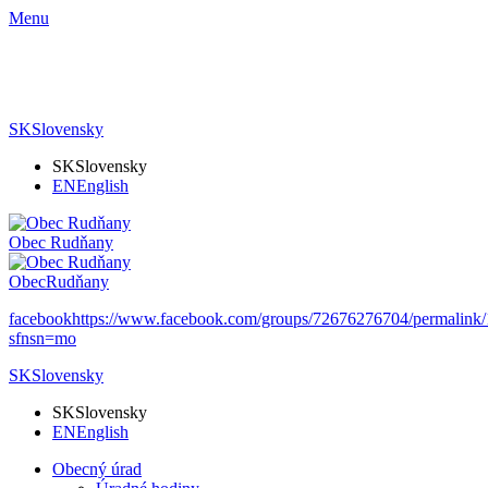
Menu
SK
Slovensky
SK
Slovensky
EN
English
Obec
Rudňany
Obec
Rudňany
facebook
https://www.facebook.com/groups/72676276704/permalin
sfnsn=mo
SK
Slovensky
SK
Slovensky
EN
English
Obecný úrad