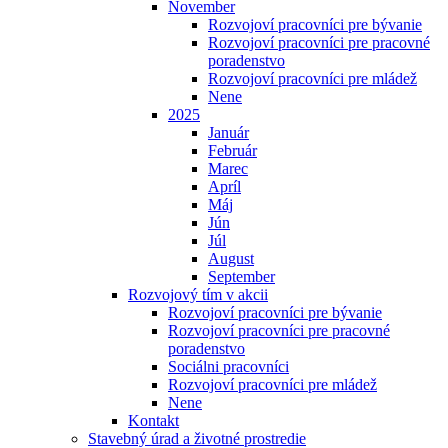
November
Rozvojoví pracovníci pre bývanie
Rozvojoví pracovníci pre pracovné
poradenstvo
Rozvojoví pracovníci pre mládež
Nene
2025
Január
Február
Marec
Apríl
Máj
Jún
Júl
August
September
Rozvojový tím v akcii
Rozvojoví pracovníci pre bývanie
Rozvojoví pracovníci pre pracovné
poradenstvo
Sociálni pracovníci
Rozvojoví pracovníci pre mládež
Nene
Kontakt
Stavebný úrad a životné prostredie