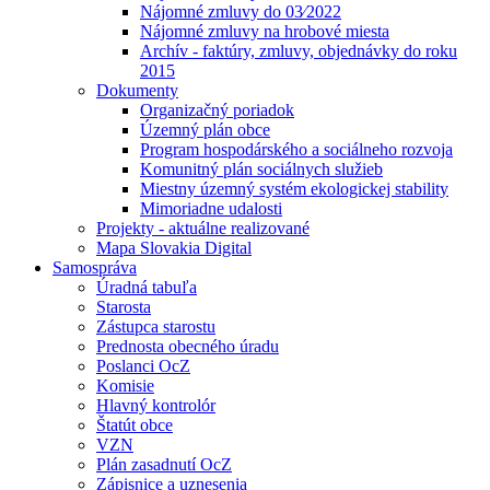
Nájomné zmluvy do 03⁄2022
Nájomné zmluvy na hrobové miesta
Archív - faktúry, zmluvy, objednávky do roku
2015
Dokumenty
Organizačný poriadok
Územný plán obce
Program hospodárského a sociálneho rozvoja
Komunitný plán sociálnych služieb
Miestny územný systém ekologickej stability
Mimoriadne udalosti
Projekty - aktuálne realizované
Mapa Slovakia Digital
Samospráva
Úradná tabuľa
Starosta
Zástupca starostu
Prednosta obecného úradu
Poslanci OcZ
Komisie
Hlavný kontrolór
Štatút obce
VZN
Plán zasadnutí OcZ
Zápisnice a uznesenia