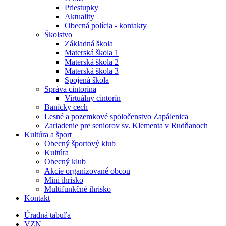
Priestupky
Aktuality
Obecná polícia - kontakty
Školstvo
Základná škola
Materská škola 1
Materská škola 2
Materská škola 3
Spojená škola
Správa cintorína
Virtuálny cintorín
Banícky cech
Lesné a pozemkové spoločenstvo Zapálenica
Zariadenie pre seniorov sv. Klementa v Rudňanoch
Kultúra a šport
Obecný športový klub
Kultúra
Obecný klub
Akcie organizované obcou
Mini ihrisko
Multifunkčné ihrisko
Kontakt
Úradná tabuľa
VZN