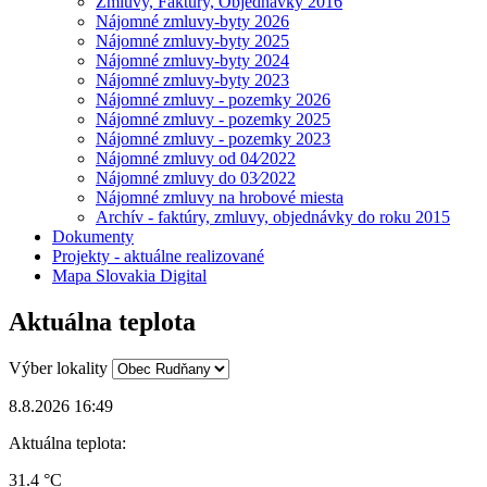
Zmluvy, Faktúry, Objednávky 2016
Nájomné zmluvy-byty 2026
Nájomné zmluvy-byty 2025
Nájomné zmluvy-byty 2024
Nájomné zmluvy-byty 2023
Nájomné zmluvy - pozemky 2026
Nájomné zmluvy - pozemky 2025
Nájomné zmluvy - pozemky 2023
Nájomné zmluvy od 04⁄2022
Nájomné zmluvy do 03⁄2022
Nájomné zmluvy na hrobové miesta
Archív - faktúry, zmluvy, objednávky do roku 2015
Dokumenty
Projekty - aktuálne realizované
Mapa Slovakia Digital
Aktuálna teplota
Výber lokality
8.8.2026 16:49
Aktuálna teplota:
31.4 °C