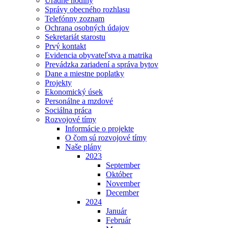
Úradné hodiny
Správy obecného rozhlasu
Telefónny zoznam
Ochrana osobných údajov
Sekretariát starostu
Prvý kontakt
Evidencia obyvateľstva a matrika
Prevádzka zariadení a správa bytov
Dane a miestne poplatky
Projekty
Ekonomický úsek
Personálne a mzdové
Sociálna práca
Rozvojové tímy
Informácie o projekte
O čom sú rozvojové tímy
Naše plány
2023
September
Október
November
December
2024
Január
Február