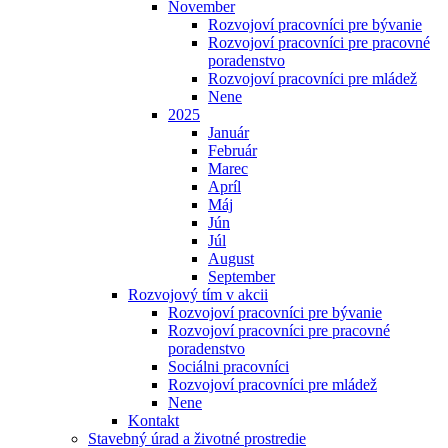
November
Rozvojoví pracovníci pre bývanie
Rozvojoví pracovníci pre pracovné
poradenstvo
Rozvojoví pracovníci pre mládež
Nene
2025
Január
Február
Marec
Apríl
Máj
Jún
Júl
August
September
Rozvojový tím v akcii
Rozvojoví pracovníci pre bývanie
Rozvojoví pracovníci pre pracovné
poradenstvo
Sociálni pracovníci
Rozvojoví pracovníci pre mládež
Nene
Kontakt
Stavebný úrad a životné prostredie