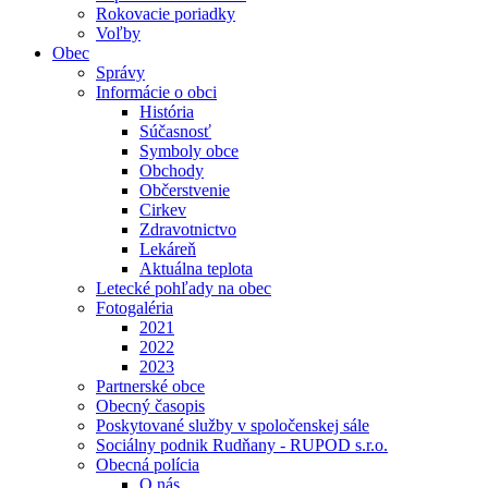
Rokovacie poriadky
Voľby
Obec
Správy
Informácie o obci
História
Súčasnosť
Symboly obce
Obchody
Občerstvenie
Cirkev
Zdravotnictvo
Lekáreň
Aktuálna teplota
Letecké pohľady na obec
Fotogaléria
2021
2022
2023
Partnerské obce
Obecný časopis
Poskytované služby v spoločenskej sále
Sociálny podnik Rudňany - RUPOD s.r.o.
Obecná polícia
O nás