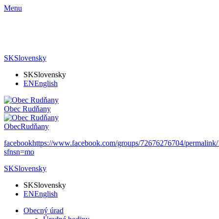
Menu
SK
Slovensky
SK
Slovensky
EN
English
Obec
Rudňany
Obec
Rudňany
facebook
https://www.facebook.com/groups/72676276704/permalin
sfnsn=mo
SK
Slovensky
SK
Slovensky
EN
English
Obecný úrad