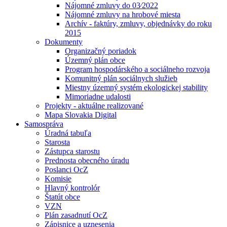
Nájomné zmluvy do 03⁄2022
Nájomné zmluvy na hrobové miesta
Archív - faktúry, zmluvy, objednávky do roku
2015
Dokumenty
Organizačný poriadok
Územný plán obce
Program hospodárského a sociálneho rozvoja
Komunitný plán sociálnych služieb
Miestny územný systém ekologickej stability
Mimoriadne udalosti
Projekty - aktuálne realizované
Mapa Slovakia Digital
Samospráva
Úradná tabuľa
Starosta
Zástupca starostu
Prednosta obecného úradu
Poslanci OcZ
Komisie
Hlavný kontrolór
Štatút obce
VZN
Plán zasadnutí OcZ
Zápisnice a uznesenia