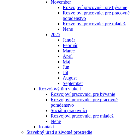
November
Rozvojoví pracovníci pre bývanie
Rozvojoví pracovníci pre pracovné
poradenstvo
Rozvojoví pracovníci pre mládež
Nene
2025
Január
Február
Marec
Apríl
Máj
Jún
Júl
August
September
Rozvojový tím v akcii
Rozvojoví pracovníci pre bývanie
Rozvojoví pracovníci pre pracovné
poradenstvo
Sociálni pracovníci
Rozvojoví pracovníci pre mládež
Nene
Kontakt
Stavebný úrad a životné prostredie