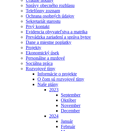
Úradné hodiny
Správy obecného rozhlasu
Telefónny zoznam
Ochrana osobných údajov
Sekretariát starostu
Prvý kontakt
Evidencia obyvateľstva a matrika
Prevádzka zariadení a správa bytov
Dane a miestne poplatky
Projekty
Ekonomický úsek
Personálne a mzdové
Sociálna práca
Rozvojové tímy
Informácie o projekte
O čom sú rozvojové tímy
Naše plány
2023
September
Október
November
December
2024
Január
Február