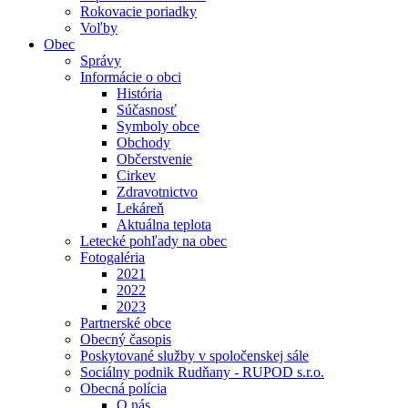
Rokovacie poriadky
Voľby
Obec
Správy
Informácie o obci
História
Súčasnosť
Symboly obce
Obchody
Občerstvenie
Cirkev
Zdravotnictvo
Lekáreň
Aktuálna teplota
Letecké pohľady na obec
Fotogaléria
2021
2022
2023
Partnerské obce
Obecný časopis
Poskytované služby v spoločenskej sále
Sociálny podnik Rudňany - RUPOD s.r.o.
Obecná polícia
O nás