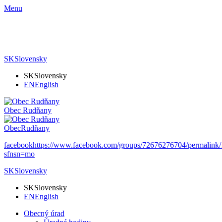
Menu
SK
Slovensky
SK
Slovensky
EN
English
Obec
Rudňany
Obec
Rudňany
facebook
https://www.facebook.com/groups/72676276704/permalin
sfnsn=mo
SK
Slovensky
SK
Slovensky
EN
English
Obecný úrad