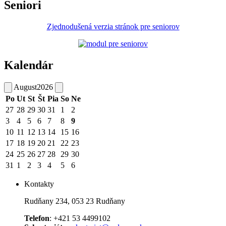
Seniori
Zjednodušená verzia stránok pre seniorov
Kalendár
August
2026
Po
Ut
St
Št
Pia
So
Ne
27
28
29
30
31
1
2
3
4
5
6
7
8
9
10
11
12
13
14
15
16
17
18
19
20
21
22
23
24
25
26
27
28
29
30
31
1
2
3
4
5
6
Kontakty
Rudňany 234, 053 23 Rudňany
Telefon
: +421 53 4499102