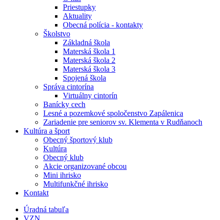
Priestupky
Aktuality
Obecná polícia - kontakty
Školstvo
Základná škola
Materská škola 1
Materská škola 2
Materská škola 3
Spojená škola
Správa cintorína
Virtuálny cintorín
Banícky cech
Lesné a pozemkové spoločenstvo Zapálenica
Zariadenie pre seniorov sv. Klementa v Rudňanoch
Kultúra a šport
Obecný športový klub
Kultúra
Obecný klub
Akcie organizované obcou
Mini ihrisko
Multifunkčné ihrisko
Kontakt
Úradná tabuľa
VZN