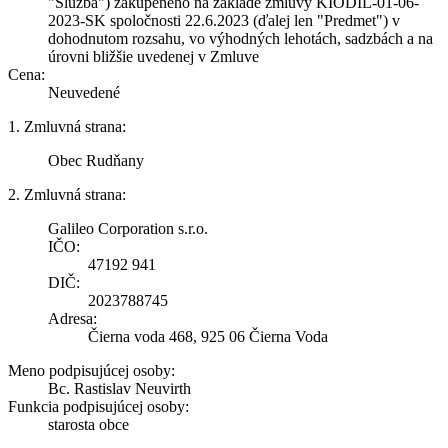
"Služba") zakúpeného na základe zmluvy KIODIL-01-06-
2023-SK spoločnosti 22.6.2023 (ďalej len "Predmet") v
dohodnutom rozsahu, vo výhodných lehotách, sadzbách a na
úrovni bližšie uvedenej v Zmluve
Cena:
Neuvedené
1. Zmluvná strana:
Obec Rudňany
2. Zmluvná strana:
Galileo Corporation s.r.o.
IČO:
47192 941
DIČ:
2023788745
Adresa:
Čierna voda 468, 925 06 Čierna Voda
Meno podpisujúcej osoby:
Bc. Rastislav Neuvirth
Funkcia podpisujúcej osoby:
starosta obce