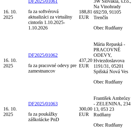
DF2025/01061
3W Slovakia, s.r.o.,
Na Vinohrady
fa za softvérová
16. 10.
188,81
692/59, 91105
aktualizáci za virtuálny
2025
EUR
Trenčín
cintorín 1.10.2025-
1.10.2026
Obec Rudňany
Mária Repaská -
PRACOVNÉ
DF2025/01062
ODEVY,
16. 10.
437,20
Hviezdoslavova
fa za pracovné odevy pre
2025
EUR
1191/31, 05201
zamestnancov
Spišská Nová Ves
Obec Rudňany
František Ambrózy
DF2025/01063
- ZELENINA, 234
16. 10.
300,00
13, 053 23
fa za poukážky
2025
EUR
Rudňany
záškolácke PnD
Obec Rudňany