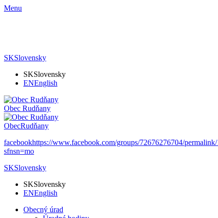
Menu
SK
Slovensky
SK
Slovensky
EN
English
Obec
Rudňany
Obec
Rudňany
facebook
https://www.facebook.com/groups/72676276704/permalin
sfnsn=mo
SK
Slovensky
SK
Slovensky
EN
English
Obecný úrad