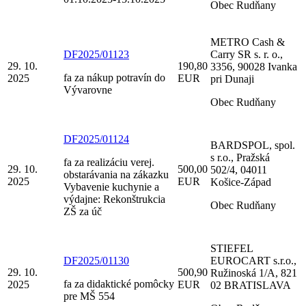
Obec Rudňany
METRO Cash &
DF2025/01123
Carry SR s. r. o.,
29. 10.
190,80
3356, 90028 Ivanka
fa za nákup potravín do
2025
EUR
pri Dunaji
Vývarovne
Obec Rudňany
DF2025/01124
BARDSPOL, spol.
s r.o., Pražská
fa za realizáciu verej.
29. 10.
500,00
502/4, 04011
obstarávania na zákazku
2025
EUR
Košice-Západ
Vybavenie kuchynie a
výdajne: Rekonštrukcia
Obec Rudňany
ZŠ za úč
STIEFEL
DF2025/01130
EUROCART s.r.o.,
29. 10.
500,90
Ružinoská 1/A, 821
fa za didaktické pomôcky
2025
EUR
02 BRATISLAVA
pre MŠ 554