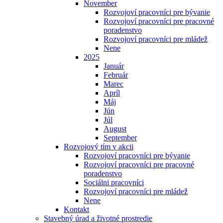
November
Rozvojoví pracovníci pre bývanie
Rozvojoví pracovníci pre pracovné
poradenstvo
Rozvojoví pracovníci pre mládež
Nene
2025
Január
Február
Marec
Apríl
Máj
Jún
Júl
August
September
Rozvojový tím v akcii
Rozvojoví pracovníci pre bývanie
Rozvojoví pracovníci pre pracovné
poradenstvo
Sociálni pracovníci
Rozvojoví pracovníci pre mládež
Nene
Kontakt
Stavebný úrad a životné prostredie