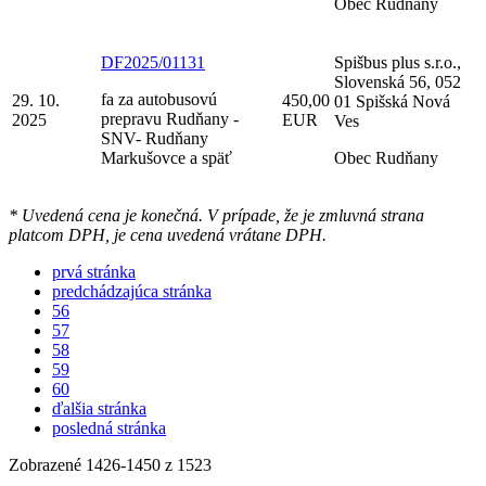
Obec Rudňany
DF2025/01131
Spišbus plus s.r.o.,
Slovenská 56, 052
fa za autobusovú
29. 10.
450,00
01 Spišská Nová
prepravu Rudňany -
2025
EUR
Ves
SNV- Rudňany
Markušovce a späť
Obec Rudňany
* Uvedená cena je konečná. V prípade, že je zmluvná strana
platcom DPH, je cena uvedená vrátane DPH.
prvá stránka
predchádzajúca stránka
56
57
58
59
60
ďalšia stránka
posledná stránka
Zobrazené
1426
-
1450
z 1523