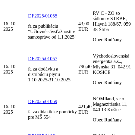
RV C - ZO so
DF2025/01055
sídlom v STRBE,
16. 10.
43,00
Hlavná 188/67, 059
fa za publikáciu
2025
EUR
38 Štrba
"Účtovné súvsťažnosti v
samospráve od 1.1.2025"
Obec Rudňany
Východoslovenská
DF2025/01057
energetika a.s..,
16. 10.
796,40
Mlynska 31, 042 91
fa za dodávku a
2025
EUR
KOSICE
distribúciu plynu
1.10.2025-31.10.2025
Obec Rudňany
NOMIland, s.r.o.,
DF2025/01059
Magnezitárska 11,
16. 10.
421,40
040 13 Košice
fa za didaktické pomôcky
2025
EUR
pre MŠ 554
Obec Rudňany