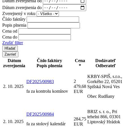
Dátum zverejnenia od
Dátum zverejnenia do
Zverejnený v roku
Číslo faktúry
Popis plnenia
Cena od
Cena do
Zrušiť filter
Zavrieť
Dátum
Číslo faktúry
Cena
Dodávateľ
zverejnenia
Popis plnenia
*
Odberateľ
KRBY-SPIŠ, s.r.o.,
2
DF2025/00983
Gorkého 22, 05201
2. 10. 2025
479,68
Spišská Nová Ves
fa za kontrolu komínov
EUR
Obec Rudňany
BRIZ s. r. o., Pri
DF2025/00984
tehelni 866, 03301
284,75
2. 10. 2025
Liptovský Hrádok
fa za stolový kalendár
EUR