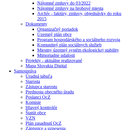
Nájomné zmluvy do 03⁄2022
Nájomné zmluvy na hrobové miesta
Archív - faktúry, zmluvy, objednávky do roku
2015
Dokumenty
Organizačný poriadok
Územný plán obce
Program hospodárského a sociálneho rozvoja
Komunitný plán sociálnych služieb
Miestny územný systém ekologickej stability
Mimoriadne udalosti
Projekty - aktuálne realizované
Mapa Slovakia Digital
Samospráva
Úradná tabuľa
Starosta
Zástupca starostu
Prednosta obecného úradu
Poslanci OcZ
Komisie
Hlavný kontrolór
Štatút obce
VZN
Plán zasadnutí OcZ
Zápisnice a uznesenia