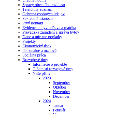
Úradné hodiny
Správy obecného rozhlasu
Telefónny zoznam
Ochrana osobných údajov
Sekretariát starostu
Prvý kontakt
Evidencia obyvateľstva a matrika
Prevádzka zariadení a správa bytov
Dane a miestne poplatky
Projekty
Ekonomický úsek
Personálne a mzdové
Sociálna práca
Rozvojové tímy
Informácie o projekte
O čom sú rozvojové tímy
Naše plány
2023
September
Október
November
December
2024
Január
Február