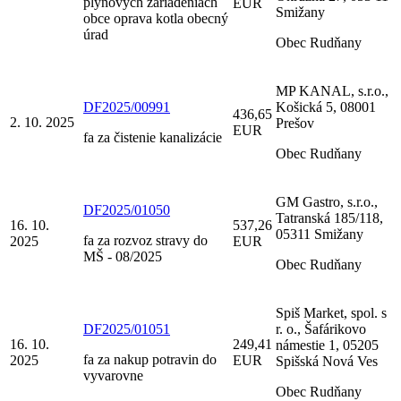
plynových zariadeniach
EUR
Smižany
obce oprava kotla obecný
úrad
Obec Rudňany
MP KANAL, s.r.o.,
DF2025/00991
Košická 5, 08001
436,65
2. 10. 2025
Prešov
EUR
fa za čistenie kanalizácie
Obec Rudňany
GM Gastro, s.r.o.,
DF2025/01050
Tatranská 185/118,
16. 10.
537,26
05311 Smižany
fa za rozvoz stravy do
2025
EUR
MŠ - 08/2025
Obec Rudňany
Spiš Market, spol. s
DF2025/01051
r. o., Šafárikovo
16. 10.
249,41
námestie 1, 05205
fa za nakup potravin do
2025
EUR
Spišská Nová Ves
vyvarovne
Obec Rudňany