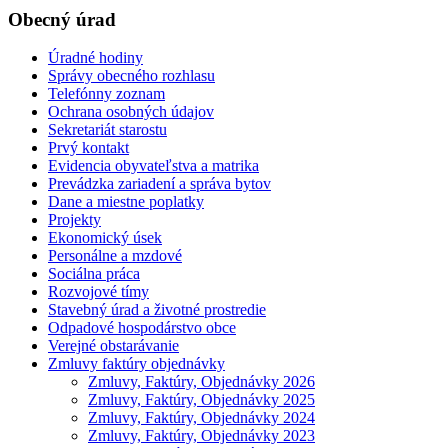
Obecný úrad
Úradné hodiny
Správy obecného rozhlasu
Telefónny zoznam
Ochrana osobných údajov
Sekretariát starostu
Prvý kontakt
Evidencia obyvateľstva a matrika
Prevádzka zariadení a správa bytov
Dane a miestne poplatky
Projekty
Ekonomický úsek
Personálne a mzdové
Sociálna práca
Rozvojové tímy
Stavebný úrad a životné prostredie
Odpadové hospodárstvo obce
Verejné obstarávanie
Zmluvy faktúry objednávky
Zmluvy, Faktúry, Objednávky 2026
Zmluvy, Faktúry, Objednávky 2025
Zmluvy, Faktúry, Objednávky 2024
Zmluvy, Faktúry, Objednávky 2023