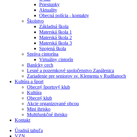
Priestupky
Aktuality
Obecná polícia - kontakty
Školstvo
Základná škola
Materská škola 1
Materská škola 2
Materská škola 3
Spojená škola
Správa cintorína
Virtuálny cintorín
Banícky cech
Lesné a pozemkové spoločenstvo Zapálenica
Zariadenie pre seniorov sv. Klementa v Rudňanoch
Kultúra a šport
Obecný športový klub
Kultúra
Obecný klub
Akcie organizované obcou
Mini ihrisko
Multifunkčné ihrisko
Kontakt
Úradná tabuľa
VZN