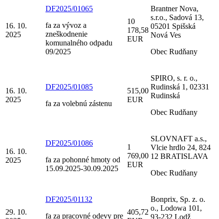
DF2025/01065
Brantner Nova,
s.r.o., Sadová 13,
10
fa za vývoz a
16. 10.
05201 Spišská
178,58
zneškodnenie
2025
Nová Ves
EUR
komunalného odpadu
09/2025
Obec Rudňany
SPIRO, s. r. o.,
DF2025/01085
Rudinská 1, 02331
16. 10.
515,00
Rudinská
2025
EUR
fa za volebnú zástenu
Obec Rudňany
SLOVNAFT a.s.,
DF2025/01086
1
Vlcie hrdlo 24, 824
16. 10.
769,00
12 BRATISLAVA
fa za pohonné hmoty od
2025
EUR
15.09.2025-30.09.2025
Obec Rudňany
DF2025/01132
Bonprix, Sp. z. o.
o., Lodowa 101,
29. 10.
405,72
fa za pracovné odevy pre
93-232 Lodž