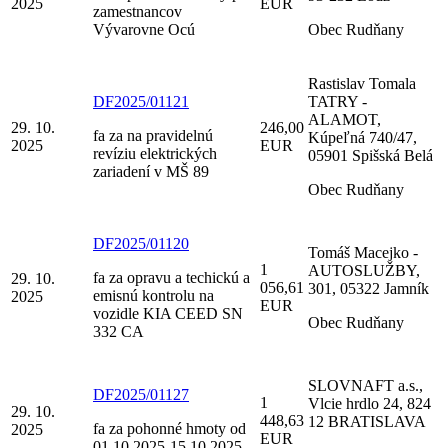
2025
EUR
zamestnancov
Vývarovne Ocú
Obec Rudňany
Rastislav Tomala
DF2025/01121
TATRY -
ALAMOT,
29. 10.
246,00
fa za na pravidelnú
Kúpeľná 740/47,
2025
EUR
revíziu elektrických
05901 Spišská Belá
zariadení v MŠ 89
Obec Rudňany
DF2025/01120
Tomáš Macejko -
1
AUTOSLUŽBY,
fa za opravu a techickú a
29. 10.
056,61
301, 05322 Jamník
emisnú kontrolu na
2025
EUR
vozidle KIA CEED SN
Obec Rudňany
332 CA
SLOVNAFT a.s.,
DF2025/01127
1
Vlcie hrdlo 24, 824
29. 10.
448,63
12 BRATISLAVA
fa za pohonné hmoty od
2025
EUR
01.10.2025-15.10.2025