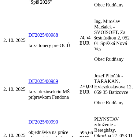
"Spiš 2026"
Obec Rudňany
Ing. Miroslav
Maršalek -
SVOISOFT, Za
DF2025/00988
74,54
šestnástkou 2, 052
2. 10. 2025
EUR
01 Spišská Nová
fa za tonery pre OCÚ
Ves
Obec Rudňany
Jozef Pitoňák -
DF2025/00989
TARAKAN,
270,00
Hviezdoslavova 12,
2. 10. 2025
fa za dezinsekciu MŠ
EUR
059 35 Batizovce
prípravkom Fendona
Obec Rudňany
PLYNSTAV
DF2025/00990
združenie -
Beregházy,
objednávka na práce
595,66
2. 10. 2025
Okružna 27, 053 11