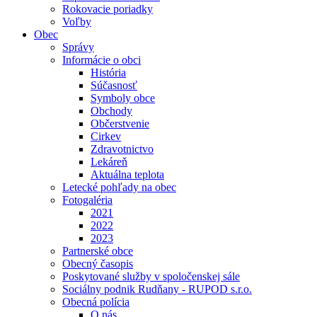
Rokovacie poriadky
Voľby
Obec
Správy
Informácie o obci
História
Súčasnosť
Symboly obce
Obchody
Občerstvenie
Cirkev
Zdravotnictvo
Lekáreň
Aktuálna teplota
Letecké pohľady na obec
Fotogaléria
2021
2022
2023
Partnerské obce
Obecný časopis
Poskytované služby v spoločenskej sále
Sociálny podnik Rudňany - RUPOD s.r.o.
Obecná polícia
O nás