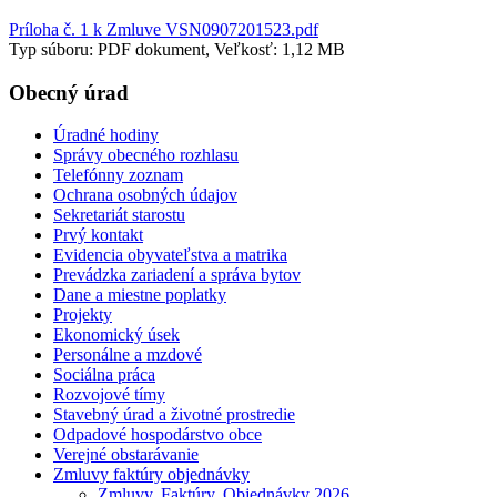
Príloha č. 1 k Zmluve VSN0907201523.pdf
Typ súboru: PDF dokument, Veľkosť: 1,12 MB
Obecný úrad
Úradné hodiny
Správy obecného rozhlasu
Telefónny zoznam
Ochrana osobných údajov
Sekretariát starostu
Prvý kontakt
Evidencia obyvateľstva a matrika
Prevádzka zariadení a správa bytov
Dane a miestne poplatky
Projekty
Ekonomický úsek
Personálne a mzdové
Sociálna práca
Rozvojové tímy
Stavebný úrad a životné prostredie
Odpadové hospodárstvo obce
Verejné obstarávanie
Zmluvy faktúry objednávky
Zmluvy, Faktúry, Objednávky 2026