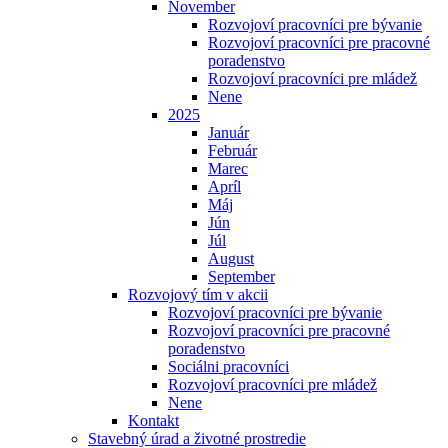
November
Rozvojoví pracovníci pre bývanie
Rozvojoví pracovníci pre pracovné
poradenstvo
Rozvojoví pracovníci pre mládež
Nene
2025
Január
Február
Marec
Apríl
Máj
Jún
Júl
August
September
Rozvojový tím v akcii
Rozvojoví pracovníci pre bývanie
Rozvojoví pracovníci pre pracovné
poradenstvo
Sociálni pracovníci
Rozvojoví pracovníci pre mládež
Nene
Kontakt
Stavebný úrad a životné prostredie