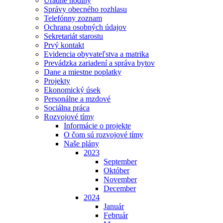
Úradné hodiny
Správy obecného rozhlasu
Telefónny zoznam
Ochrana osobných údajov
Sekretariát starostu
Prvý kontakt
Evidencia obyvateľstva a matrika
Prevádzka zariadení a správa bytov
Dane a miestne poplatky
Projekty
Ekonomický úsek
Personálne a mzdové
Sociálna práca
Rozvojové tímy
Informácie o projekte
O čom sú rozvojové tímy
Naše plány
2023
September
Október
November
December
2024
Január
Február