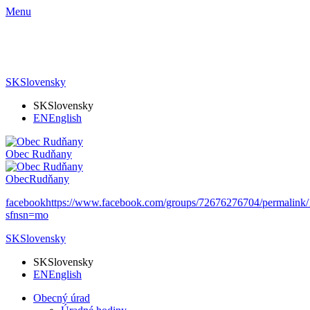
Menu
SK
Slovensky
SK
Slovensky
EN
English
Obec
Rudňany
Obec
Rudňany
facebook
https://www.facebook.com/groups/72676276704/permalin
sfnsn=mo
SK
Slovensky
SK
Slovensky
EN
English
Obecný úrad