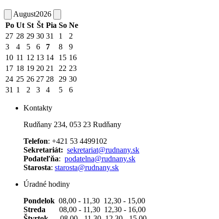
August
2026
Po
Ut
St
Št
Pia
So
Ne
27
28
29
30
31
1
2
3
4
5
6
7
8
9
10
11
12
13
14
15
16
17
18
19
20
21
22
23
24
25
26
27
28
29
30
31
1
2
3
4
5
6
Kontakty
Rudňany 234, 053 23 Rudňany
Telefon
: +421 53 4499102
Sekretariát:
sekretariat@rudnany.sk
Podateľňa
:
podatelna@rudnany.sk
Starosta
:
starosta@rudnany.sk
Úradné hodiny
Pondelok
08,00 - 11,30 12,30 - 15,00
Streda
08,00 - 11,30 12,30 - 16,00
Štvrtok
08,00 - 11,30 12,30 - 15,00