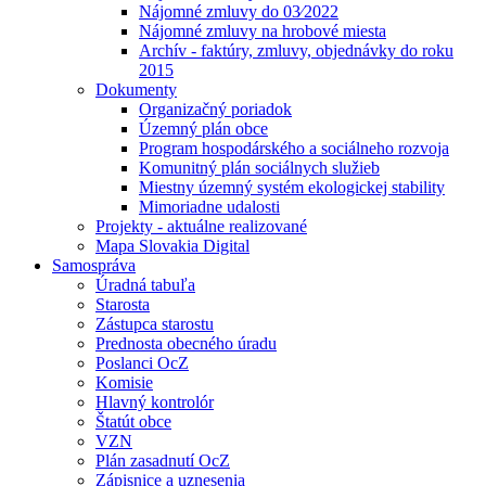
Nájomné zmluvy do 03⁄2022
Nájomné zmluvy na hrobové miesta
Archív - faktúry, zmluvy, objednávky do roku
2015
Dokumenty
Organizačný poriadok
Územný plán obce
Program hospodárského a sociálneho rozvoja
Komunitný plán sociálnych služieb
Miestny územný systém ekologickej stability
Mimoriadne udalosti
Projekty - aktuálne realizované
Mapa Slovakia Digital
Samospráva
Úradná tabuľa
Starosta
Zástupca starostu
Prednosta obecného úradu
Poslanci OcZ
Komisie
Hlavný kontrolór
Štatút obce
VZN
Plán zasadnutí OcZ
Zápisnice a uznesenia