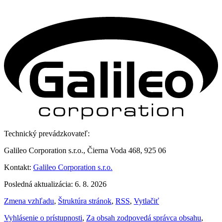
Technický prevádzkovateľ:
Galileo Corporation s.r.o., Čierna Voda 468, 925 06
Kontakt:
Galileo Corporation s.r.o.
Posledná aktualizácia: 6. 8. 2026
Zmena vzhľadu
,
Štruktúra stránok
,
RSS
,
Vytlačiť
Vyhlásenie o prístupnosti
,
Za obsah zodpovedá správca obsahu
,