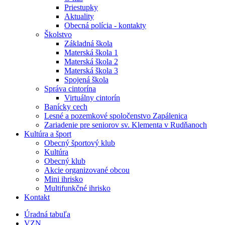
Priestupky
Aktuality
Obecná polícia - kontakty
Školstvo
Základná škola
Materská škola 1
Materská škola 2
Materská škola 3
Spojená škola
Správa cintorína
Virtuálny cintorín
Banícky cech
Lesné a pozemkové spoločenstvo Zapálenica
Zariadenie pre seniorov sv. Klementa v Rudňanoch
Kultúra a šport
Obecný športový klub
Kultúra
Obecný klub
Akcie organizované obcou
Mini ihrisko
Multifunkčné ihrisko
Kontakt
Úradná tabuľa
VZN