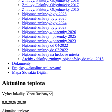
Zmluvy, Faktúry, Objednávky 2018
Zmluvy, Faktúry, Objednávky 2017
Zmluvy, Faktúry, Objednávky 2016
Nájomné zmluvy-byty 2026
Nájomné zmluvy-byty 2025
Nájomné zmluvy-byty 2024
Nájomné zmluvy-byty 2023
Nájomné zmluvy - pozemky 2026
Nájomné zmluvy - pozemky 2025
Nájomné zmluvy - pozemky 2023
Nájomné zmluvy od 04⁄2022
Nájomné zmluvy do 03⁄2022
Nájomné zmluvy na hrobové miesta
Archív - faktúry, zmluvy, objednávky do roku 2015
Dokumenty
Projekty - aktuálne realizované
Mapa Slovakia Digital
Aktuálna teplota
Výber lokality
8.8.2026 20:39
Aktuálna teplota: