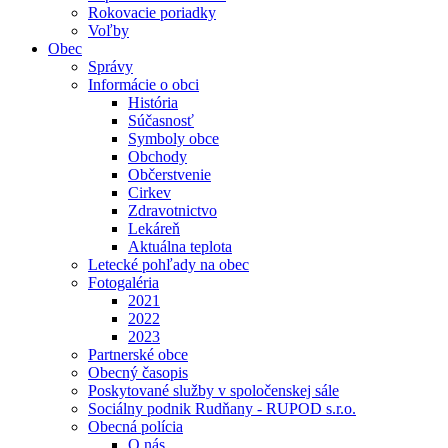
Rokovacie poriadky
Voľby
Obec
Správy
Informácie o obci
História
Súčasnosť
Symboly obce
Obchody
Občerstvenie
Cirkev
Zdravotnictvo
Lekáreň
Aktuálna teplota
Letecké pohľady na obec
Fotogaléria
2021
2022
2023
Partnerské obce
Obecný časopis
Poskytované služby v spoločenskej sále
Sociálny podnik Rudňany - RUPOD s.r.o.
Obecná polícia
O nás