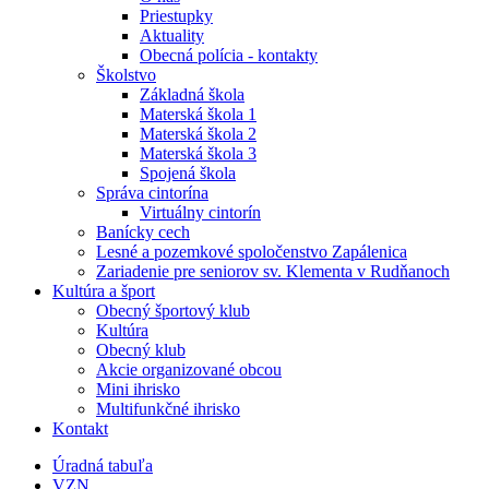
Priestupky
Aktuality
Obecná polícia - kontakty
Školstvo
Základná škola
Materská škola 1
Materská škola 2
Materská škola 3
Spojená škola
Správa cintorína
Virtuálny cintorín
Banícky cech
Lesné a pozemkové spoločenstvo Zapálenica
Zariadenie pre seniorov sv. Klementa v Rudňanoch
Kultúra a šport
Obecný športový klub
Kultúra
Obecný klub
Akcie organizované obcou
Mini ihrisko
Multifunkčné ihrisko
Kontakt
Úradná tabuľa
VZN