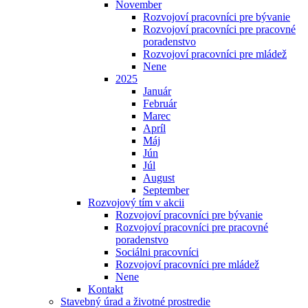
November
Rozvojoví pracovníci pre bývanie
Rozvojoví pracovníci pre pracovné
poradenstvo
Rozvojoví pracovníci pre mládež
Nene
2025
Január
Február
Marec
Apríl
Máj
Jún
Júl
August
September
Rozvojový tím v akcii
Rozvojoví pracovníci pre bývanie
Rozvojoví pracovníci pre pracovné
poradenstvo
Sociálni pracovníci
Rozvojoví pracovníci pre mládež
Nene
Kontakt
Stavebný úrad a životné prostredie