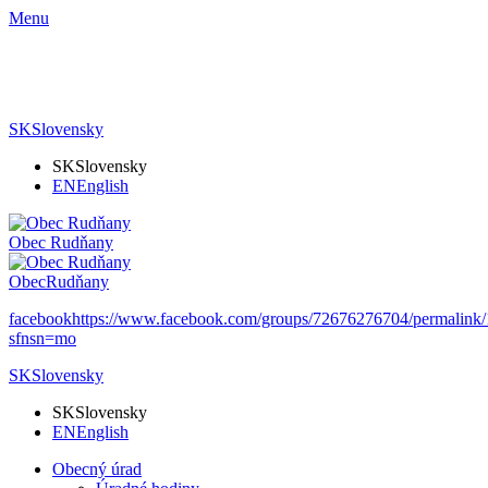
Menu
SK
Slovensky
SK
Slovensky
EN
English
Obec
Rudňany
Obec
Rudňany
facebook
https://www.facebook.com/groups/72676276704/permalin
sfnsn=mo
SK
Slovensky
SK
Slovensky
EN
English
Obecný úrad