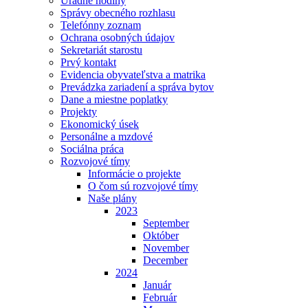
Úradné hodiny
Správy obecného rozhlasu
Telefónny zoznam
Ochrana osobných údajov
Sekretariát starostu
Prvý kontakt
Evidencia obyvateľstva a matrika
Prevádzka zariadení a správa bytov
Dane a miestne poplatky
Projekty
Ekonomický úsek
Personálne a mzdové
Sociálna práca
Rozvojové tímy
Informácie o projekte
O čom sú rozvojové tímy
Naše plány
2023
September
Október
November
December
2024
Január
Február