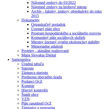
Nájomné zmluvy do 03⁄2022
Nájomné zmluvy na hrobové miesta
Archív - faktúry, zmluvy, objednávky do roku
2015
Dokumenty
Organizačný poriadok
Územný plán obce
Program hospodárského a sociálneho rozvoja
Komunitný plán sociálnych služieb
Miestny územný systém ekologickej stability
Mimoriadne udalosti
Projekty - aktuálne realizované
Mapa Slovakia Digital
Samospráva
Úradná tabuľa
Starosta
Zástupca starostu
Prednosta obecného úradu
Poslanci OcZ
Komisie
Hlavný kontrolór
Štatút obce
VZN
Plán zasadnutí OcZ
Zápisnice a uznesenia