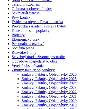
Telefónny zoznam
Ochrana osobných údajov
Sekretariát starostu
Prvý kontakt
Evidencia obyvateľstva a matrika
Prevádzka zariadení a správa bytov
Dane a miestne poplatky
Projekty
Ekonomický úsek
Personálne a mzdové
Sociálna práca
Rozvojové tímy
Stavebný úrad a životné prostredie
Odpadové hospodárstvo obce
Verejné obstarávanie
Zmluvy faktúry objednávky
Zmluvy, Faktúry, Objednávky 2026
Zmluvy, Faktúry, Objednávky 2025
Zmluvy, Faktúry, Objednávky 2024
Zmluvy, Faktúry, Objednávky 2023
Zmluvy, Faktúry, Objednávky 2022
Zmluvy, Faktúry, Objednávky 2021
Zmluvy, Faktúry, Objednávky 2020
Zmluvy, Faktúry, Objednávky 2019